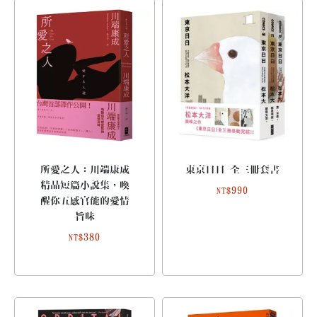
所愛之人：川端康成
東京日日 全三冊套書
精品短篇小說集，喚
990
NT$
醒你五感官能的愛情
旨味
380
NT$