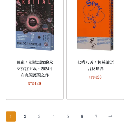
軌道：超越想像的太
七嘴八舌：柯慈論語
空寫實主義，2024年
言及翻譯
布克獎獲獎之作
420
NT$
420
NT$
1
2
3
4
5
6
7
→