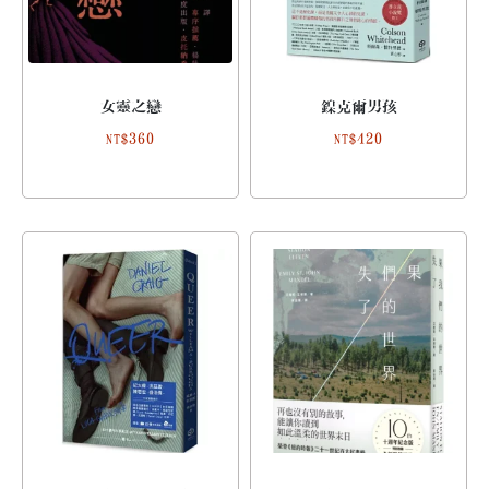
女靈之戀
鎳克爾男孩
360
420
NT$
NT$