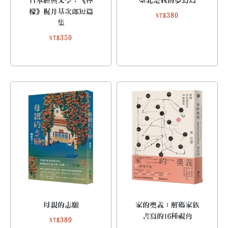
日本經典文學：《檸
臺北是我的夢幻島
檬》梶井基次郎短篇
380
NT$
集
350
NT$
母親的志願
家的奧義：解碼家族
書寫的16種視角
380
NT$