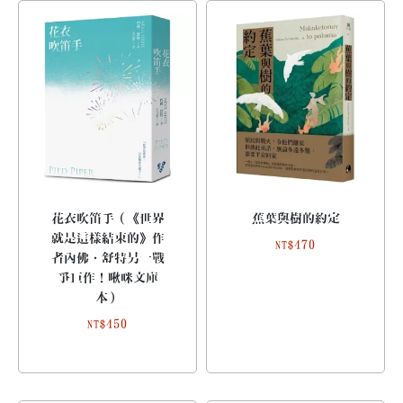
花衣吹笛手（《世界
蕉葉與樹的約定
就是這樣結束的》作
470
NT$
者內佛．舒特另一戰
爭巨作！啾咪文庫
本）
450
NT$