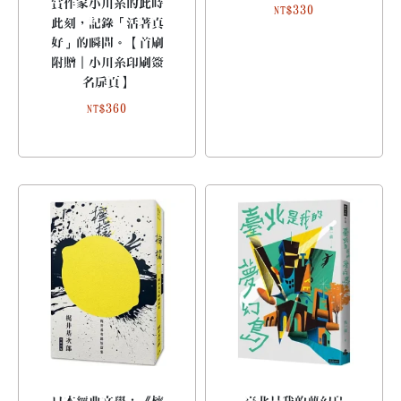
賞作家小川糸的此時
330
NT$
此刻，記錄「活著真
好」的瞬間。【首刷
附贈｜小川糸印刷簽
名扉頁】
360
NT$