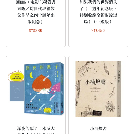
QUEER（電影主視覺書
如果我們的世界消失
衣版／垮世代理論教
了（十週年紀念版，
父作品之四十週年出
特別收錄全新附錄短
版紀念）
篇）（一般版）
380
450
NT$
NT$
深夜的栗子：本屋大
小油燈書