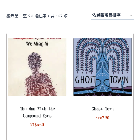
顯示第 1 至 24 項結果，共 167 項
The Man With the
Ghost Town
Compound Eyes
720
NT$
560
NT$