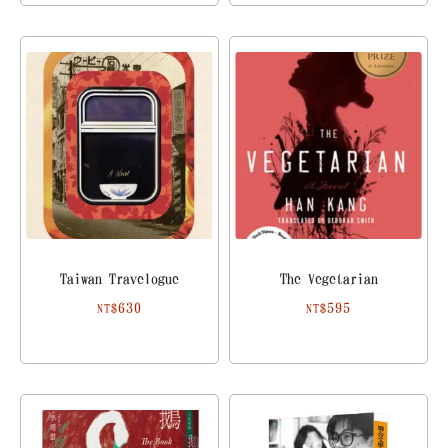
Taiwan Travelogue
The Vegetarian
630
595
NT$
NT$