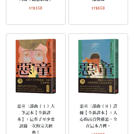
450
650
NT$
NT$
惡童三部曲（Ⅰ）大
惡童三部曲（Ⅱ）證
筆記本【全新譯
據【全新譯本】：人
本】：這輩子至少要
心的高貴與邪惡，全
讀過一次的完美經
在這本書裡。
典！