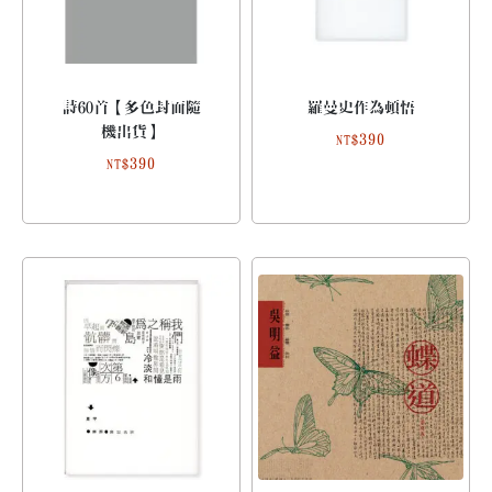
詩60首【多色封面隨
羅曼史作為頓悟
機出貨】
390
NT$
390
NT$