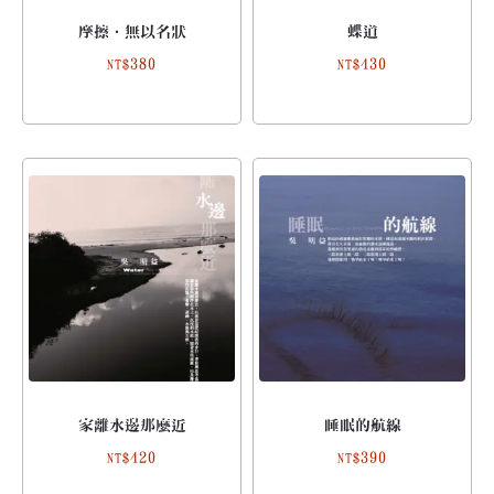
摩擦．無以名狀
蝶道
380
430
NT$
NT$
家離水邊那麼近
睡眠的航線
420
390
NT$
NT$