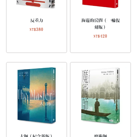
反重力
海邊的房間（一輪復
刻版）
380
NT$
420
NT$
大師（紀念新版）
魔術師