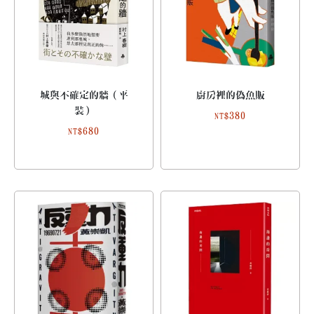
城與不確定的牆（平
廚房裡的偽魚販
裝）
380
NT$
680
NT$