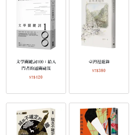
文學關鍵詞100：給入
臺灣漫遊錄
門者的通關祕笈
380
NT$
420
NT$