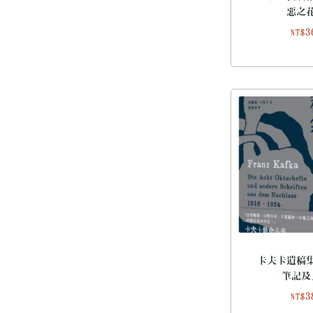
惡之
3
NT$
卡夫卡遺稿
筆記及
3
NT$