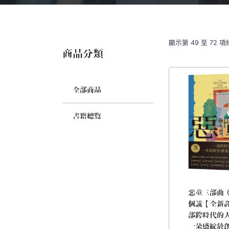
顯示第 49 至 72 項
商品分類
全部商品
書籍總覽
惡童三部曲
個謊【全新
部跨時代的
一朵盛綻於