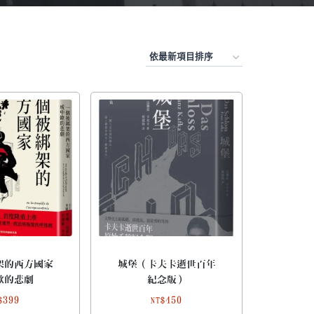
架的西方國家
城堡（卡夫卡逝世百年
歐的悲劇
紀念版）
399
450
$
NT$