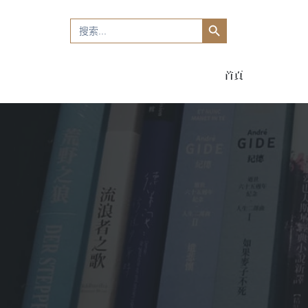
Search Button
Search
for:
首頁