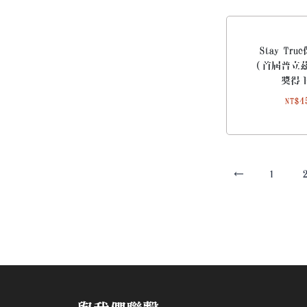
Stay Tr
（首屆普立
獎得
4
NT$
←
1