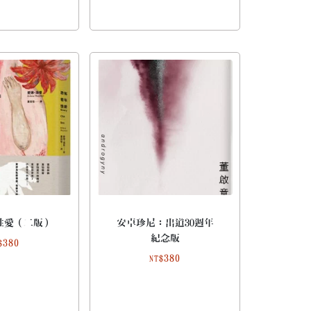
性愛（二版）
安卓珍尼：出道30週年
紀念版
380
$
380
NT$