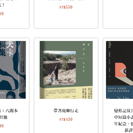
花！
550
NT$
60
集：八開本
帶著故鄉行走
變形記及
其他
中短篇小
450
NT$
年紀念．
80
新譯