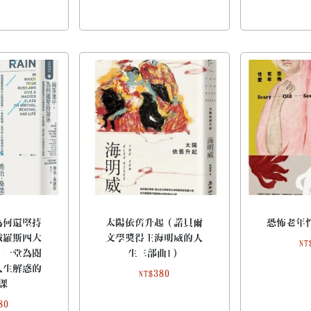
為何還堅持
太陽依舊升起（諾貝爾
恐怖老年
俄羅斯四大
文學獎得主海明威的人
NT
。一堂為閱
生三部曲I）
人生解惑的
380
NT$
課
80