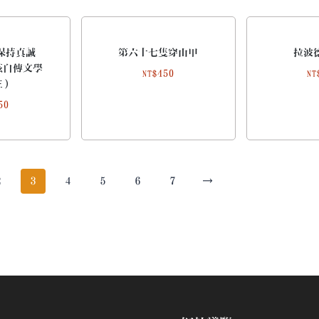
ue保持真誠
第六十七隻穿山甲
拉波
茲自傳文學
450
NT$
NT
主）
50
2
3
4
5
6
7
→