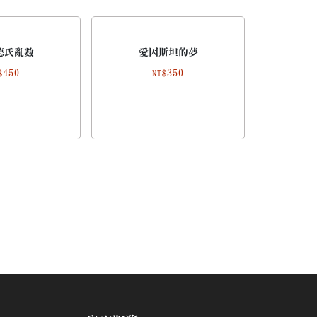
德氏亂數
愛因斯坦的夢
450
350
$
NT$