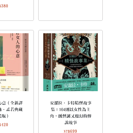
380
$
心意（全新譯
安潔拉．卡特精怪故事
絲．孟若典藏
集：104則以女性為主
裝版）
角，既怪誕又魔幻的傳
說故事
420
$
699
NT$