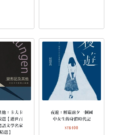
其他：卡夫卡
夜遊：解嚴前夕一個國
說選【逝世百
中女生的身體時代記
德語文學名家
400
NT$
精選】