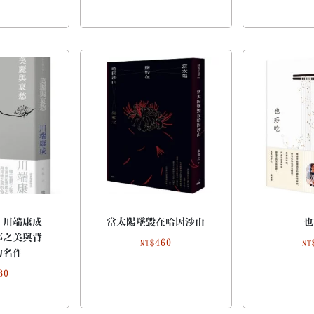
：川端康成
當太陽墜毀在哈因沙山
也
都之美與背
460
NT$
NT
的名作
80