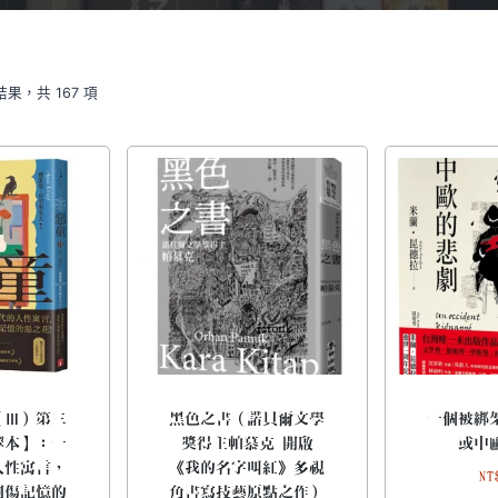
結果，共 167 項
（Ⅲ）第三
黑色之書（諾貝爾文學
一個被綁
譯本】：一
獎得主帕慕克 開啟
或中
人性寓言，
《我的名字叫紅》多視
NT
創傷記憶的
角書寫技藝原點之作）