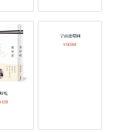
宇宙連環圖
360
NT$
好吃
420
$