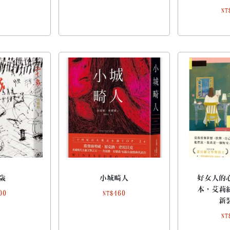
NT
歲
小城畸人
好女人的
本，艾莉
00
460
NT$
新
NT