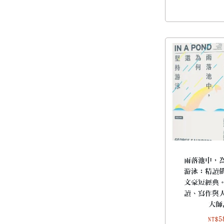
雨落池中，
游泳：精讀
文豪短經典
讀、寫作與
大師
5
NT$