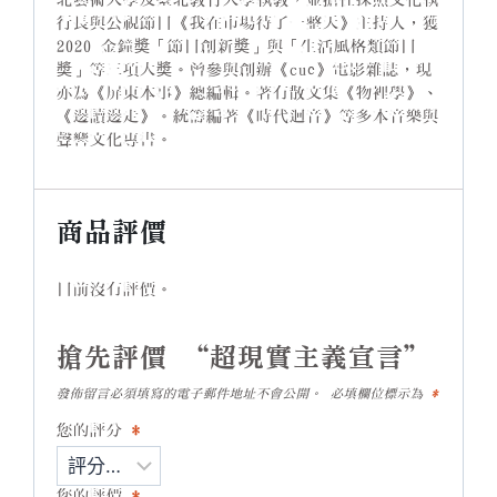
行長與公視節目《我在市場待了一整天》主持人，獲
2020 金鐘奬「節目創新奬」與「生活風格類節目
奬」等三項大奬。曾參與創辦《cue》電影雜誌，現
亦為《屏東本事》總編輯。著有散文集《物裡學》、
《邊讀邊走》。統籌編著《時代迴音》等多本音樂與
聲響文化專書。
商品評價
目前沒有評價。
搶先評價 “超現實主義宣言”
發佈留言必須填寫的電子郵件地址不會公開。
必填欄位標示為
*
您的評分
*
您的評價
*