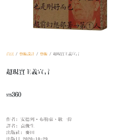
首頁
/
藝術設計
/
藝術
/ 超現實主義宣言
超現實主義宣言
360
NT$
作者:
安德列‧布勒東、耿一偉
譯者: 袁俊生
出版社:
麥田
出版日
2020-10-29