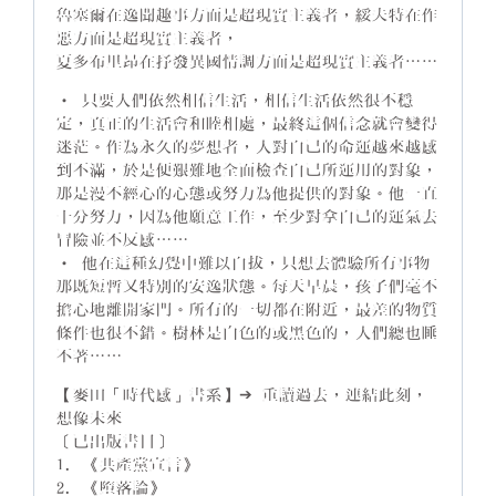
魯塞爾在逸聞趣事方面是超現實主義者，綏夫特在作
惡方面是超現實主義者，
夏多布里昂在抒發異國情調方面是超現實主義者⋯⋯
• 只要人們依然相信生活，相信生活依然很不穩
定，真正的生活會和睦相處，最終這個信念就會變得
迷茫。作為永久的夢想者，人對自己的命運越來越感
到不滿，於是便艱難地全面檢查自己所運用的對象，
那是漫不經心的心態或努力為他提供的對象。他一直
十分努力，因為他願意工作，至少對拿自己的運氣去
冒險並不反感⋯⋯
• 他在這種幻覺中難以自拔，只想去體驗所有事物
那既短暫又特別的安逸狀態。每天早晨，孩子們毫不
擔心地離開家門。所有的一切都在附近，最差的物質
條件也很不錯。樹林是白色的或黑色的，人們總也睡
不著⋯⋯
【麥田「時代感」書系】➔ 重讀過去，連結此刻，
想像未來
〔已出版書目〕
1. 《共產黨宣言》
2. 《墮落論》