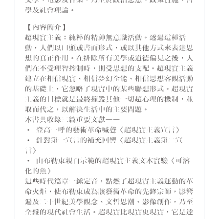
學及社會理論。
【內容簡介】
超現實主義：純粹的精神無意識活動。透過這種活
動，人們以口頭或書面形式，或以其他方式來表達思
想的真正作用。在排除所有美學或道德偏見之後，人
們在不受理智控制時，則受思想的支配。超現實主義
建立在相信現實、相信夢幻全能、相信思想客觀活動
的基礎上，它忽略了現實中的某些聯想形式。超現實
主義的目標就是最終摧毀其他一切超心理的機制，並
取而代之，以解決生活中的主要問題。
本書共收錄三篇重要文獻——
• 登高一呼的藝術革命喊聲〈超現實主義宣言〉
• 針對第一宣言的補充回響〈超現實主義第二宣
言〉
• 由布勒東親自示範的超現實主義文本實驗〈可溶
化的魚〉
這些時代篇章一錘定音，點燃了超現實主義運動的革
命火炬，使布勒東成為該藝術革命的先鋒宗師，影響
遍及二十世紀美學觀念、文哲思潮、影像創作，乃至
全盤的現代社會生活。超現實比現實更現實，它是達