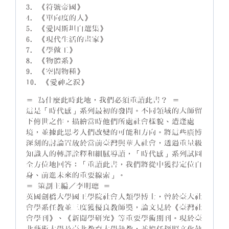
3. 《符號帝國》
4. 《單向度的人》
5. 《愛因斯坦自選集》
6. 《現代生活的畫家》
7. 《學做工》
8. 《物體系》
9. 《空間物種》
10. 《愛神之淚》
＝ 為什麼此時此地，我們必須重讀此書？ ＝
這是「時代感」系列最初的發問。不同領域的大師留
下傳世之作，描繪當時他們所處社會樣貌、遭逢處
境，並據此思考人們改變的可能和方向。將這些廣博
深刻的討論置放於當前臺灣與華人社會，透過重量級
知識人的轉譯詮釋和細膩導讀，「時代感」系列試圖
全方位地回答：「重讀此書，我們將從中獲得定位自
身、前進未來的重要線索」。
＝ 策劃主編／李明璁 ＝
英國劍橋大學國王學院社會人類學博士，曾於臺大社
會學系任教並三度獲優良教師獎，論文見於《臺灣社
會學刊》、《新聞學研究》等重要學術期刊。現於臺
北藝術大學及臺北教育大學執教，並擔任探照文化執