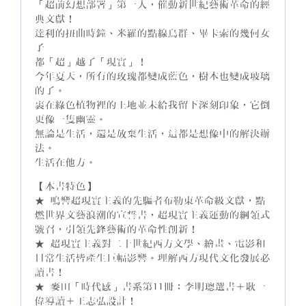
「超前幻想部署」第一人，催動新世紀藝術革命的經
典文獻！
達利的扭曲時鐘、米羅的點線鳥群、畢卡索的幾何女
子
都「超」越了「現實」！
今年夏天，所有的玫瑰都變成藍色，樹木也變成玻璃
的了。
裹在綠色植物裡的土地並未給我留下深刻印象，它倒
更像一隻幽靈。
無論是生活，還是放棄生活，這都是想像中的解決辦
法。
生活在他方。
【本書特色】
★ 鳴響超現實主義的先驅者布勒東革命級文獻，點
燃世界文藝浪潮的宣誓書，超現實主義運動的綱領式
號召，引領先鋒藝術的革命性創新！
★ 超現實主義對二十世紀西方文學、繪畫、電影和
日常生活皆產生巨幅影響。理解西方現代文化發展必
讀書！
★ 麥田「時代感」書系第11冊：李明璁選書＋耿一
偉導讀＋王志弘設計！