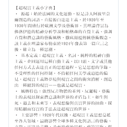
【超現實主義小字典】
• 源起：始於法國的文化運動，原是詩人阿波里奈
爾創造的詞語，直接源自達達主義，於1920年至
1930年間盛行於歐洲文學及藝術界。其理論背景為
佛洛伊德的精神分析學說和帕格森的直覺主義。強調
直覺和潛意識的藝術風格，徹底顛覆傳統藝術觀念。
該主義在理論家布勒東於1924年發表第一篇宣言之
後，確立為一種思潮。
• 基本定義：超現實主義，名詞，純粹的精神自動
主義，企圖運用這種自動主義，以口頭、文字或其他
任何方式去表達真正的思想過程。它是思想的筆錄，
不受理性的任何控制，不倚賴任何美學或道德的偏
見，超現實主義將夢境與現實之間的衝突消解，創造
出一種絕對的現實——也就是超現實。
• 風格特色：強烈反差物體的並列、反邏輯。藝術
上的表現以探索潛意識和世界的矛盾為主，如生與
死、過去和未來等，表現想像與真實世界的扭曲，採
用精細而寫實的手法表達超現實的世界。
• 主要影響：1920年代以後，超現實主義思想蔓延
至各大領域，最終影響全球多種文化與語言的藝術、
文學、電影及音樂，乃至於政治思想、政策實施、哲