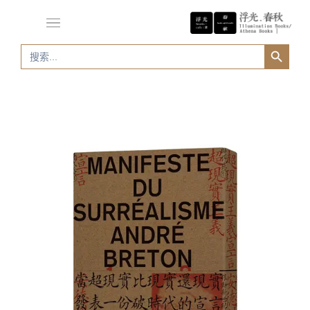
Search Button
Search
for: