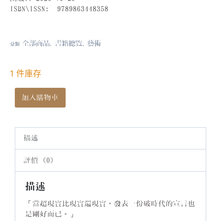
ISBN\ISSN:
9789863448358
全部商品
書籍總覽
藝術
分類
,
,
1 件庫存
加入購物車
描述
評價 (0)
描述
「當超現實比現實還現實，發表一份破時代的宣言也
是剛好而已。」