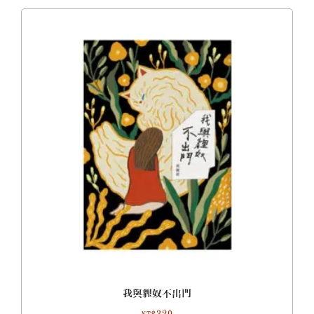
我與貍奴不出門
320
NT$