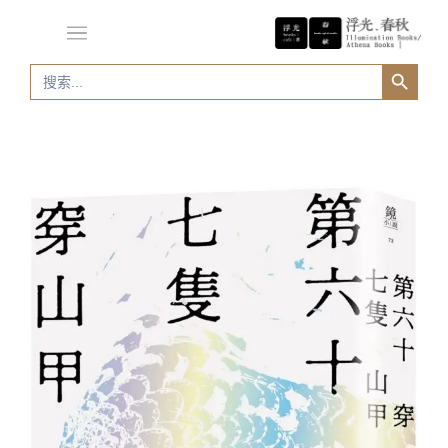
Search Button
Search
for: