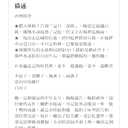
描述
內容簡介
★鑽入深秋！告別「夏日三部曲」，陳思宏超越自
我，挑戰小說技藝／記憶，任文字在眼裡造風雨。
★一場出走法國的行旅，於回憶裡拼湊自我，在羈絆
中尋覓自由，不只是柏林，巴黎也要叛逆。
★致敬所有的女孩和LGBTQIA+！獻給父權社會下，
那些本該值得自由生長，卻遍體鱗傷的，他與她。
在充滿惡意的時代裡，要不一起逃跑，要不一起睡著
不演了，要睡了，風來了，雨落了
穿山甲的鱗片
自由了
她，是個過氣的中年女星，跑跑通告，嫁給政客，沒
什麼代表作。她膽小懦弱，可是很多話能說，唯一能
上嘴的成就，就是小時候和他一起拍了床墊廣告和一
部得獎電影。現在，她兒子搞失蹤，老公忙選舉，那
部電影卻被4K修復，在南特影展重新上映。她決定到