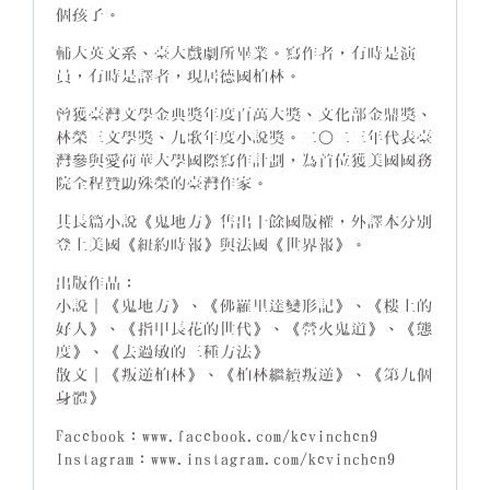
個孩子。
輔大英文系、臺大戲劇所畢業。寫作者，有時是演
員，有時是譯者，現居德國柏林。
曾獲臺灣文學金典獎年度百萬大獎、文化部金鼎獎、
林榮三文學獎、九歌年度小說獎。二○二三年代表臺
灣參與愛荷華大學國際寫作計劃，為首位獲美國國務
院全程贊助殊榮的臺灣作家。
其長篇小說《鬼地方》售出十餘國版權，外譯本分別
登上美國《紐約時報》與法國《世界報》。
出版作品：
小說｜《鬼地方》、《佛羅里達變形記》、《樓上的
好人》、《指甲長花的世代》、《營火鬼道》、《態
度》、《去過敏的三種方法》
散文｜《叛逆柏林》、《柏林繼續叛逆》、《第九個
身體》
Facebook：www.facebook.com/kevinchen9
Instagram：www.instagram.com/kevinchen9