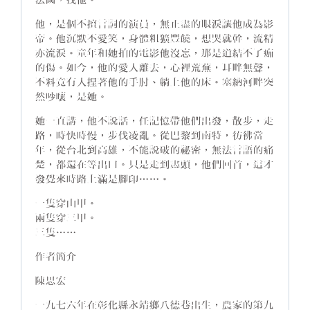
法國，找他。
他，是個不擅言詞的演員，無止盡的眼淚讓他成為影
帝。他沉默不愛笑，身體粗獷豐饒，想哭就幹，流精
亦流淚。童年和她拍的電影他沒忘，那是道結不了痂
的傷。如今，他的愛人離去，心裡荒蕪，耳畔無聲，
不料竟有人捏著他的手肘、躺上他的床。塞納河畔突
然吵嚷，是她。
她一直講，他不說話，任記憶帶他們出發，散步，走
路，時快時慢，步伐凌亂。從巴黎到南特，彷彿當
年，從台北到高雄，不能說破的祕密，無法言語的痛
楚，都還在等出口。只是走到盡頭，他們回首，這才
發覺來時路上滿是腳印……。
一隻穿山甲。
兩隻穿三甲。
三隻……
作者簡介
陳思宏
一九七六年在彰化縣永靖鄉八德巷出生，農家的第九