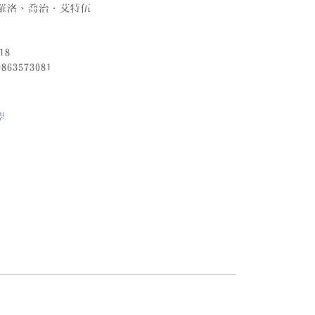
托羅洛、喬治．艾特伍
18
9863573081
學