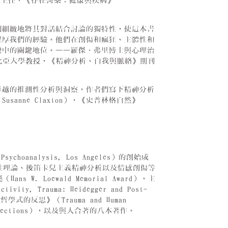
暨系主任，《存在醫藥：健康與疾病》
們細緻地將其對話結合討論的獨特性，使這本書
豐厚我們的經驗。他們在創傷和瘋狂、主體性和
變中的關鍵地位。——羅傑．弗里博士與心理治
暨英屬歌倫比亞大學教授，《精神分析、自我與脈絡》期刊
卓越的推測性分析與洞察，作者們寫下精神分析
nne Claxton），《史普林格自然》
choanalysis, Los Angeles）的創始成
體性理論、後笛卡兒主義精神分析以及情感創傷等
. Loewald Memorial Award）。主
 Trauma: Heidegger and Post-
學式的反思》（Trauma and Human
ical Reflections），以及與人合著的八本著作。