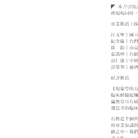
◤ 本書引
辨現場同時
專業推薦（
汪文聖｜國
紀金慶｜台
徐 鈞｜南
張凱理｜台
彭仁郁｜中
彭榮邦｜慈
好評推薦
《現象學的
臨床經驗提
滿無常且有
發思考的臨
有將近半個
的專業知識
絡之中，我