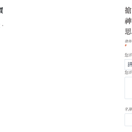
價
搶
價。
發佈
*
您
您
名