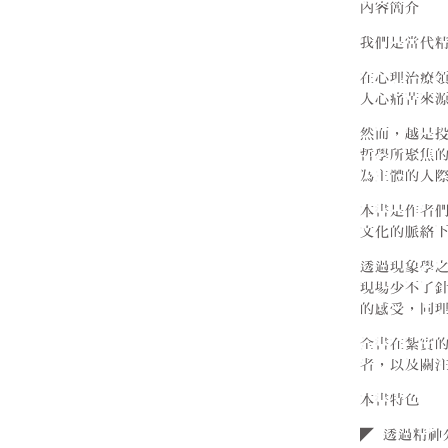
內容簡介
我們是當代
在心理治療
人心痛苦來
然而，越是
哲學所聚焦
為主體的人
本書是作者
文化的脈絡
透過現象學
現場少不了
的感受，同
全書在紮實
者，以及關
本書特色
◤ 透過精