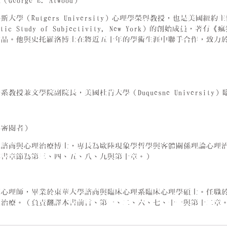
eorge E. Atwood）
大學（Rutgers University）心理學榮譽教授，也是美國紐約主體性
lytic Study of Subjectivity, New York）的創始成員，著有
作品。他與史托羅洛博士在將近五十年的學術生涯中聯手合作，致力
系教授兼文學院副院長，美國杜肯大學（Duquesne Universi
為審閱者）
大諮商與心理治療博士，專長為歐陸現象學哲學與客體關係理論心理
本書章節為第三、四、五、八、九與第十章。）
床心理師，畢業於東華大學諮商與臨床心理系臨床心理學碩士。任職
理治療。（負責翻譯本書前言、第一、二、六、七、十一與第十二章