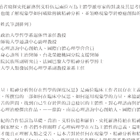
領讀者窺探史托羅洛與艾特伍這兩位互為主體學派專家的對談及其思考
，也能了解現象學如何破除傳統精神分析，並領略現象學於療癒創傷
按姓氏筆劃排列）
立政治大學哲學系退休暨兼任教授
灣師範大學通識中心助理教授
嘉心理諮詢中心創始人、國際自體心理學會會員
齡身心診所主治醫師、台北榮總桃園分院支援醫師
研院民族所副研究員、法國巴黎大學精神分析學博士
濟大學人類發展與心理學系副教授兼系主任
力量：精神分析與存在哲學的深度反思》是兩位臨床工作者以存在主
煉，所撰寫的一部如何在臨床中反思、如何運用現象學的力量，來協
痛苦的世間，找到自己生存於世的詩意棲居的主體性。對心理諮商與
床心理治療傑出作品。——徐鈞，南嘉心理諮詢中心創始人、國際自
世紀的合作情誼為基礎，喬治．艾特伍德和羅伯．史托羅洛持續在精
與個案歷史，作者們不僅闡釋了心理病理學在互為主體性的意義，還
們才能真正理解人類之受苦。這本書對於任何在現象學、精神分析和