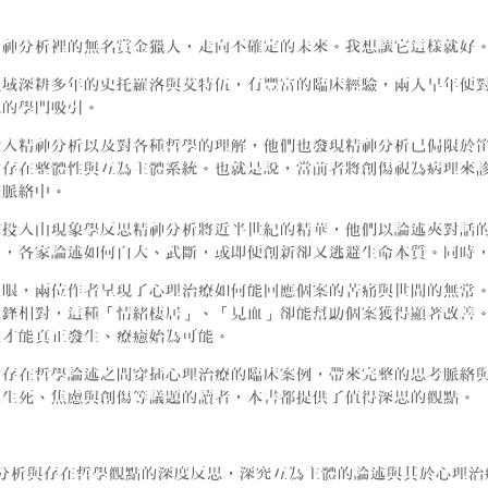
精神分析裡的無名賞金獵人，走向不確定的未來。我想讓它這樣就好
領域深耕多年的史托羅洛與艾特伍，有豐富的臨床經驗，兩人早年便
源的學門吸引。
投入精神分析以及對各種哲學的理解，他們也發現精神分析已侷限於
的存在整體性與互為主體系統。也就是說，當前者將創傷視為病理來
際脈絡中。
們投入由現象學反思精神分析將近半世紀的精華，他們以論述夾對話
下，各家論述如何自大、武斷，或即便創新卻又逃避生命本質。同時
之眼，兩位作者呈現了心理治療如何能回應個案的苦痛與世間的無常
針鋒相對，這種「情緒棲居」、「見血」卻能幫助個案獲得顯著改善
理才能真正發生、療癒始為可能。
的存在哲學論述之間穿插心理治療的臨床案例，帶來完整的思考脈絡
注生死、焦慮與創傷等議題的讀者，本書都提供了值得深思的觀點。
神分析與存在哲學觀點的深度反思，深究互為主體的論述與其於心理治