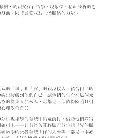
脈絡，於親炙存在哲學、現象學、精神分析的思
的幫助，同時感受互為主體脈絡的力量。
義式的「血」和「淚」的親身投入，結合自己的
助病患接觸到他們自己，讓他們的生命在這個充
治療的從業人員來說，這都是一部值得閱讀且引
體心理學會會員
神分析現象學的領域中拓荒前行。借助他們豐富
明確指出——只有將苦難經驗置於生活世界的脈
精神病學的交疊領域工作的人來說，都是一本必