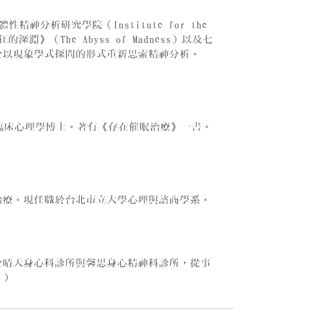
精神分析研究學院（Institute for the
《瘋狂的深淵》（The Abyss of Madness）以及七
於以現象學式探問的形式重新思索精神分析。
ty）臨床心理學博士。著有《存在催眠治療》一書。
治療。現任職於台北市立大學心理與諮商學系。
於晴天身心科診所與馨思身心精神科診所，從事
。）