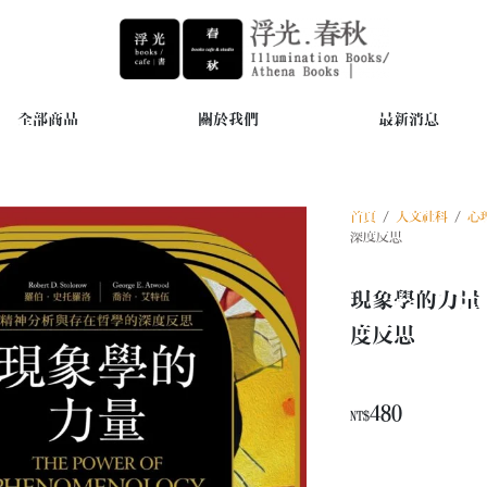
全部商品
關於我們
最新消息
首頁
/
人文社科
/
心
深度反思
現象學的力量
度反思
480
NT$