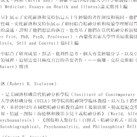
凱文．阿和（Kevin Aho），佛羅里達谷弗灣區大學哲學系教授
al Medicine: Essays on Health and Illness)論文期刊主編
力量》展示了史托羅洛和艾特伍這五十年經驗的著作深度和範圍。他
的寶藏。史托羅洛和艾特伍展示了如何結合精神分析和現象學理解以
有的論述，證明了他們想法的落實，也奠基了他們在當代精神分析演
er Frie, PhD, PsyD, Professor），西蒙弗雷索大學
alysis, Self and Context）協同主編
節中結合了研究成果、對話、批判性思考、個人專業經驗分享，以及
領域裡，迫切需要且極度真實的重要著作。——蘇珊．克拉克斯頓（Susa
 Nature）期刊
Robert D. Stolorow）
美國洛杉磯當代精神分析學院（Institute of Contemporary Psy
大學洛杉磯分校（UCLA）醫學院的精神醫學臨床教授，以互為主
，並於2012年在國際精神分析教育論壇上獲頒漢斯‧勒瓦德紀念獎（Hans W
情感、創傷：海德格和後笛卡兒主義精神分析》（World, Affectivity,
an Psychoanalysis）、《創傷和人類存有：自傳式、精神分析式，以及哲
: Autobiographical, Psychoanalytic, and Philosoph