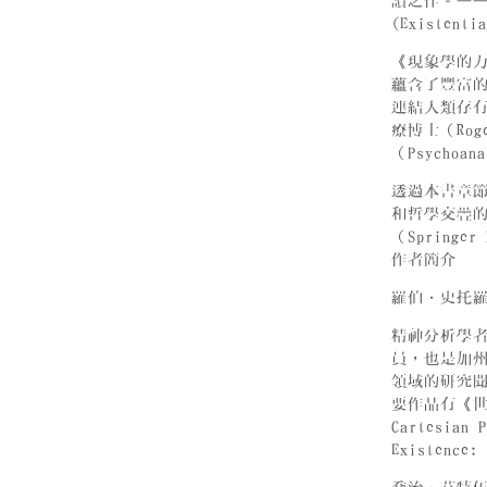
讀之作。——
(Existenti
《現象學的
蘊含了豐富
連結人類存
療博士（Rog
（Psychoan
透過本書章
和哲學交疊的
（Springer
作者簡介
羅伯．史托羅洛（
精神分析學者，是
員，也是加州
領域的研究聞名
要作品有《世界、
Cartesi
Existence