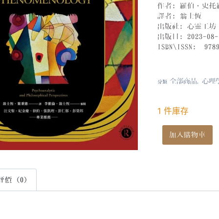
作者: 羅伯．史
譯者: 翁士恆
出版社: 心靈工坊
出版日: 2023-08-
ISBN\ISSN:
978
全部商品
心理
分類
,
1 件庫存
加入購物車
評價 (0)