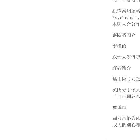
喬治．艾特伍（G
紐澤西州羅格斯
Psychoana
本與人合著
審閱者簡介
李維倫
政治大學哲學
譯者簡介
翁士恆（同
英國愛丁堡
（負責翻譯
葉秉憲
國考合格臨
成人個別心