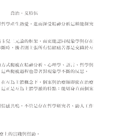
。──喬治．艾特伍
對哲學產生熱愛，進而深受精神分析這種能探究
笛卡兒二元論的框架，而更能認同現象學與存在
診斷時，後者則主張所有情緒痛苦都是交織於互
的方式爬梳在精神分析、心理學、語言、哲學與
，這些爬梳過程也帶著對現象學不斷的反思。
。在互為主體概念下，個案與治療師即使在治療
。這正是互為主體學派的特點：能切身直面個案
與情感共鳴，不管是存在哲學研究者、助人工作
療上的實踐與幫助。