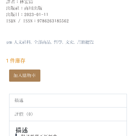
譯者
：
林宏濤
出版社
：
商周出版
出版日
：
2023-01-11
ISBN
/
ISSN
：
9786263185562
人文社科
全部商品
哲學
文史
書籍總覽
分類
,
,
,
,
1 件庫存
加入購物車
描述
評價 (0)
描述