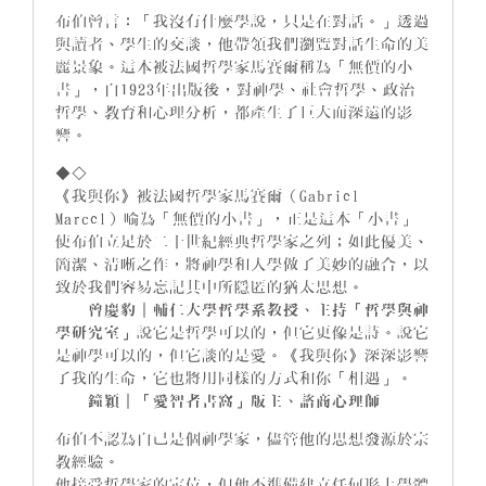
布伯曾言：「我沒有什麼學說，只是在對話。」透過
與讀者、學生的交談，他帶領我們瀏覽對話生命的美
麗景象。這本被法國哲學家馬賽爾稱為「無價的小
書」，自1923年出版後，對神學、社會哲學、政治
哲學、教育和心理分析，都產生了巨大而深遠的影
響。
◆◇
《我與你》被法國哲學家馬賽爾（Gabriel
Marcel）喻為「無價的小書」，正是這本「小書」
使布伯立足於二十世紀經典哲學家之列；如此優美、
簡潔、清晰之作，將神學和人學做了美妙的融合，以
致於我們容易忘記其中所隱匿的猶太思想。
──曾慶豹｜輔仁大學哲學系教授、主持「哲學與神
學研究室」
說它是哲學可以的，但它更像是詩。說它
是神學可以的，但它談的是愛。《我與你》深深影響
了我的生命，它也將用同樣的方式和你「相遇」。
──鐘穎｜「愛智者書窩」版主、諮商心理師
布伯不認為自己是個神學家，儘管他的思想發源於宗
教經驗。
他接受哲學家的定位，但他不準備建立任何形上學體