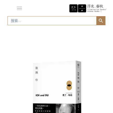
Search Button
Search
for: