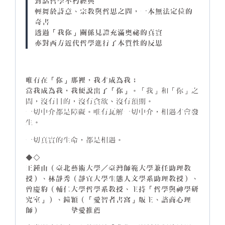
對話哲學不朽經典
輕舞於詩意、宗教與哲思之間，一本無法定位的
奇書
透過「我你」關係見證充滿奧祕的真實
亦對西方近代哲學進行了本質性的反思
唯有在「你」那裡，我才成為我；
當我成為我，我便說出了「你」。
「我」和「你」之
間，沒有目的，沒有貪欲、沒有預期。
一切中介都是障礙。唯有瓦解一切中介，相遇才會發
生。
一切真實的生命，都是相遇。
◆◇
王鍾山（臺北藝術大學／臺灣師範大學兼任助理教
授）、林靜秀（靜宜大學生態人文學系助理教授）、
曾慶豹（輔仁大學哲學系教授、主持「哲學與神學研
究室」）、鐘穎（「愛智者書窩」版主、諮商心理
師）────摯愛推薦