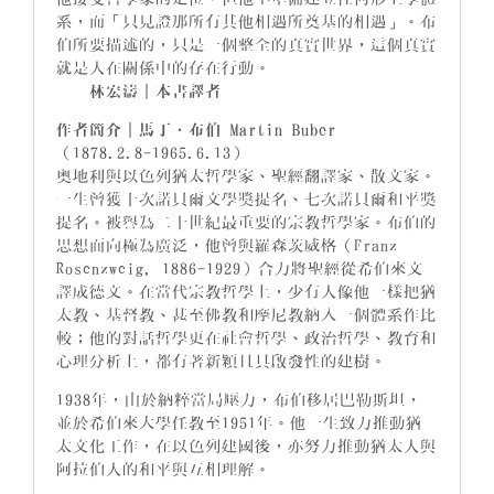
系，而「只見證那所有其他相遇所奠基的相遇」。布
伯所要描述的，只是一個整全的真實世界，這個真實
就是人在關係中的存在行動。
──
林宏濤｜本書譯者
作者簡介｜馬丁．布伯 Martin Buber
（1878.2.8-1965.6.13）
奧地利與以色列猶太哲學家、聖經翻譯家、散文家。
一生曾獲十次諾貝爾文學獎提名、七次諾貝爾和平獎
提名。被譽為二十世紀最重要的宗教哲學家。布伯的
思想面向極為廣泛，他曾與羅森茨威格（Franz
Rosenzweig, 1886-1929）合力將聖經從希伯來文
譯成德文。在當代宗教哲學上，少有人像他一樣把猶
太教、基督教、甚至佛教和摩尼教納入一個體系作比
較；他的對話哲學更在社會哲學、政治哲學、教育和
心理分析上，都有著新穎且具啟發性的建樹。
1938年，由於納粹當局壓力，布伯移居巴勒斯坦，
並於希伯來大學任教至1951年。他一生致力推動猶
太文化工作，在以色列建國後，亦努力推動猶太人與
阿拉伯人的和平與互相理解。