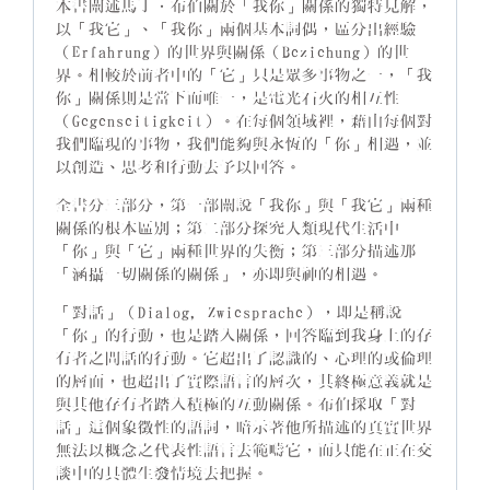
本書闡述馬丁．布伯關於「我你」關係的獨特見解，
以「我它」、「我你」兩個基本詞偶，區分出經驗
（Erfahrung）的世界與關係（Beziehung）的世
界。相較於前者中的「它」只是眾多事物之一，「我
你」關係則是當下而唯一，是電光石火的相互性
（Gegenseitigkeit）。在每個領域裡，藉由每個對
我們臨現的事物，我們能夠與永恆的「你」相遇，並
以創造、思考和行動去予以回答。
全書分三部分，第一部闡說「我你」與「我它」兩種
關係的根本區別；第二部分探究人類現代生活中
「你」與「它」兩種世界的失衡；第三部分描述那
「涵攝一切關係的關係」，亦即與神的相遇。
「對話」（Dialog, Zwiesprache），即是稱說
「你」的行動，也是踏入關係，回答臨到我身上的存
有者之問話的行動。它超出了認識的、心理的或倫理
的層面，也超出了實際語言的層次，其終極意義就是
與其他存有者踏入積極的互動關係。布伯採取「對
話」這個象徵性的語詞，暗示著他所描述的真實世界
無法以概念之代表性語言去範疇它，而只能在正在交
談中的具體生發情境去把握。