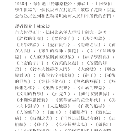
1965年，布伯逝世於耶路撒冷。葬禮上，由阿拉伯
學生組織的一個代表團在其墳墓上敬獻了花圈，以紀
念他為以色列和巴勒斯坦兩國人民和平所做的奮鬥。
譯者簡介｜
林宏濤
台大哲學碩士，德國弗來堡大學博士研究，譯著：
《詮釋的衝突》；《體會死亡》；《法學導論》；
《美學理論》；《愛在流行》；《隱藏之泉》；《神
在人間》；《眾生的導師：佛陀》；《南十字星風箏
線》；《人的形象與神的形象》；《神話學辭典》；
《上帝的語言》；《菁英的反叛》；《啟蒙的辯
證》；《鈴木大拙禪學入門》；《大蛻變》；《與改
變對話》；《我的名字叫耶穌》；《神子》；《死後
的世界》；《等待哥倫布》；《無私的藝術》；《藝
術想怎樣》；《奧斯卡與我》；《正義的理念》；
《文明的哲學》；《g 先生》；《如何改變世界》；
《小蜘蛛維德莉》；《繁華落盡的黃金年代》；《與
卡夫卡對話》；《人造地獄》；《自我的追尋》；
《人的條件》；《血田》；《獵眼者》；《致死之
病》；《時間之書》；《世界是這樣思考的》；《連
續統》；《孩子》；《克拉拉與太陽》、《做你自
己：西洋哲學史卷三》、《榮格論現代人的心靈問