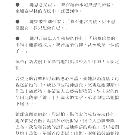
● 她思念父親：「我在越南水道無聲的轉輪、
柬埔寨森林的寺廟中，感覺到他。」
● 她突破性別框架：「我不想當男孩，更不想
當淑女，我只想做自己。」
● 她坦言面臨人生轉變的掙扎：「捨棄珍惜的
事物才能繼續成長。我曾拋棄信仰，甚至放棄一個孩
子。」
佩蒂在新書優美又深情地寫出那些人生中的「天使之
糧」──
普契尼的音樂和母親的悉心呵護，使她熬過流感；母
親送給她的書，成為重要精神滋養；父親送她腳踏車
作為十歲禮物，並帶家人去藝術博物館，畢卡索的作
品因此啟蒙了她；十九歲未婚懷孕，弟弟陶德為她擋
下屈辱……
她離家闖蕩紐約，與羅柏．梅普索普成為靈魂伴侶；
她在雀兒喜飯店結識各路藝術家，與詩人籌組樂隊；
巴布．狄倫和韓波的詩作是她仰慕的典範；書店老闆
幫她出詩集、舉辦首度畫展；山姆．謝帕德鼓勵她找