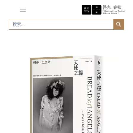
Search Button
Search
for: