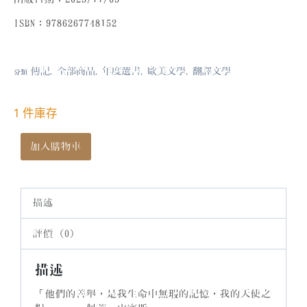
ISBN：9786267748152
傳記
全部商品
年度選書
歐美文學
翻譯文學
分類
,
,
,
,
1 件庫存
加入購物車
描述
評價 (0)
描述
「他們的善舉，是我生命中無瑕的記憶，我的天使之