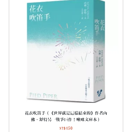
花衣吹笛手（《世界就是這樣結束的》作者內
佛．舒特另一戰爭巨作！啾咪文庫本）
450
NT$