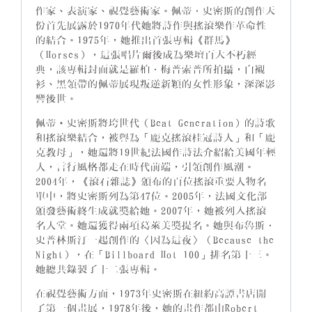
作家、表演家、視覺藝術家。佩蒂．史密斯的創作天
份首先展露於1970年代她將詩作與搖滾樂作革命性
的結合。1975年，她推出首張專輯《群馬》
（Horses），這張唱片爾後成為樂壇百大不朽經
典，該專輯封面就是羅柏．梅普索普所拍攝，白襯
衫、黑領帶的佩蒂展現叛逆新穎的女性形象，深深影
響後世。
佩蒂‧史密斯將垮世代（Beat Generation）的詩歌
和搖滾樂結合，被譽為「龐克搖滾桂冠詩人」和「龐
克教母」，她還將19世紀法國作詩法介紹給美國年輕
人，言行風格都走在時代前端，引領創作風潮。
2004年，《滾石雜誌》頒布的百位搖滾重要人物名
單中，將史密斯列為第47位。2005年，法國文化部
頒發藝術終生成就獎給她。2007年，她被列入搖滾
名人堂。她還獲得兩項葛萊美獎提名。她與布魯斯．
史普林斯汀一起創作的〈因為這夜〉（Because the
Night），在「Billboard Hot 100」排名第十三。
她總共錄製了十二張專輯。
在視覺藝術方面，1973年史密斯在紐約高譚書店開
了第一個畫展，1978年後，她的畫作都由Robert