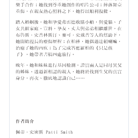
樂手合作；她找到尊重她創作的唱片公司；摔落舞臺
重傷，在親友熱心照料之下，她得以順利復健。
踏入婚姻後，她和摯愛弗雷德收購小船，與愛貓、子
女共組家庭。豈料，摯友、丈夫與弟弟相繼離世，在
布魯斯．史普林斯汀、麥可．史戴普等人的幫助下，
她開始漫長的療傷歷程；在柏林，她偶遇達賴喇嘛，
治癒了她的內疚；為了完成答應羅柏的《只是孩
子》，她帶著書稿四處旅行。
晚年，她和妹妹進行基因檢測，證實兩人是同母異父
的姊妹。透過新相認的親人，她終於找到生父的真實
身分，再次、徹底地認識自己……
作者簡介
佩蒂．史密斯 Patti Smith