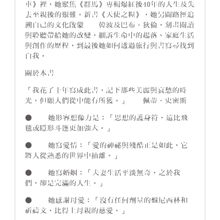
車》裡，她聚焦《群馬》專輯爆紅後40年的人生及失
去至親後的艱難。新書《天使之糧》，她另闢路徑追
溯自己的文化啟蒙──韓波及巴布．狄倫，刻畫閱讀
與聆聽帶給她的改變，細訴生命中的起落、家庭生活
與創作的歷程，到最後她如何透過旅行與書寫尋找到
自我。
關於本書
「我花了十年寫成此書，記下那些美麗與哀愁的時
光，但願人們從中能有所獲。」──佩蒂．史密斯
● 她形容想像力是：「思想的護身符，遠比飛
毯或隱形斗篷更加強大。」
● 她寫愛情：「愛的神祕與殘酷正是如此，它
將人從熟悉的世界中抽離。」
● 她寫婚姻：「夫妻生活平淡無奇，之於我
們，卻是完滿的人生。」
● 她感謝母愛：「沒有任何劑量的盤尼西林和
祈禱文，比得上母親的慈愛。」