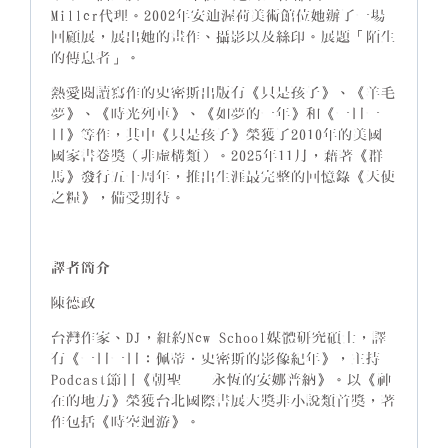
Miller代理。2002年安迪渥荷美術館位她辦了一場
回顧展，展出她的畫作、攝影以及絲印。展題「陌生
的傳息者」。
熱愛閱讀寫作的史密斯出版有《只是孩子》、《羊毛
夢》、《時光列車》、《如夢的一年》和《一日一
日》等作，其中《只是孩子》榮獲了2010年的美國
國家書卷獎（非虛構類）。2025年11月，藉著《群
馬》發行五十周年，推出生涯最完整的回憶錄《天使
之糧》，備受期待。
譯者簡介
陳德政
台灣作家、DJ，紐約New School媒體研究碩士，譯
有《一日一日：佩蒂．史密斯的影像紀年》，主持
Podcast節目《朝聖──永恆的安娜普納》。以《神
在的地方》榮獲台北國際書展大獎非小說類首獎，著
作包括《時空迴游》。