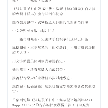
糧。」──佩蒂．史密斯
《只是孩子》出版15年後、慶祝《滾石雜誌》百大搖
滾專輯《群馬》發行50周年紀念
龐克教母佩蒂．史密斯感人肺腑的全新深情自傳
中文版與英文版 同步上市
──隨書附佩蒂·史密斯手寫親筆信及扉頁印簽──
風格獨樹、真摯無私的「龐克教母」，用音樂躋身搖
滾名人堂、
用文字榮獲美國國家書卷獎肯定，
她的故事，啟發無數人勇敢追夢。
讓流行音樂天后泰勒絲寫詞對她致意，
讓巴布．狄倫邀她出席諾貝爾文學獎頒獎典禮代他受
賞。
首部回憶錄《只是孩子》中，佩蒂記下她與Robert
Mapplethorpe的青春羈絆及藝術生涯；《時光列