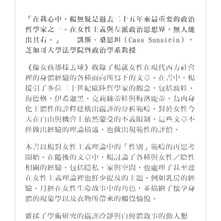
「在我心中，楊無疑是過去二十五年來最重要的政治
哲學家之一。在女性主義與左派政治思想界，無人能
出其右。」──凱斯．桑思坦（Cass Sunstein），
芝加哥大學法學院暨政治學系教授
《像女孩那樣丟球》收錄了楊就女性在現代西方社會
裡的身體經驗的各種面向所寫下的文章。在書中，楊
援引了多位二十世紀歐陸哲學家的觀念，包括波娃、
海德格、伊希迦黑、克莉絲蒂娃與梅洛龐蒂，為肉身
化主體性的詮釋建構出嚴謹的分析範疇。對於女性今
天在自由與機會上依然蒙受的不義限制，這些文章不
僅做出經驗的理論描述，也做出規範性的評價。
本書以楊對女性主義理論中的「性別」範疇的再思考
開始。在隨後的文章中，楊討論了各種與女性／陰性
相關的經驗，包括隱私、家與空間，也處理了甚至連
在女性主義理論裡也鮮少提及的主題，例如乳房的經
驗、月經在女性生命故事中的角色，並描繪了懷孕身
體的現象學以及衣物所帶來的觸覺愉悅。
雜揉了學術研究的嚴謹冷靜與自傳體敘事的動人懇