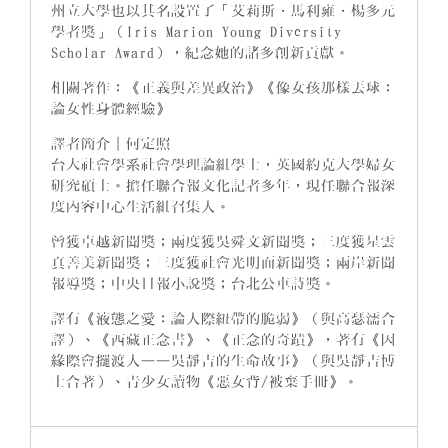
州立大學也以其名設置了「艾莉斯．馬利雍．楊多元
學者獎」（Iris Marion Young Diversity
Scholar Award），紀念她的諸多創新貢獻。
相關著作：《正義與差異政治》《像女孩那樣丟球：
論女性身體經驗》
譯者簡介｜何定照
台大社會學系社會學理論組學士，英國約克大學婦女
研究碩士。擔任聯合報文化記者多年，現任聯合報深
度內容中心生活組召集人。
曾獲卓越新聞獎；兩度獲吳舜文新聞獎；三度獲星雲
真善美新聞獎；三度獲社會光明面新聞獎；兩岸新聞
報導獎；中央日報小說獎；台北公車詩獎。
譯有《液態之愛：論人際紐帶的脆弱》（與高瑟濡合
譯）、《西藏正念書》、《正念的奇蹟》，著有《因
緣際會擺渡人——吳靜吉的生命故事》（與吳靜吉博
士合著）、青少女讀物《惡女背/被棄手冊》。