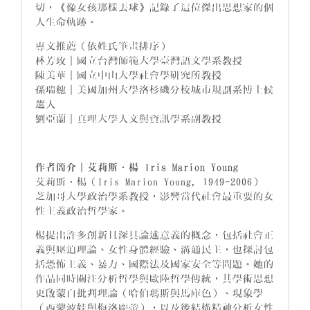
切，《像女孩那樣丟球》記錄了這位傑出思想家的個
人生命軌跡。
專文推薦（依姓氏筆畫排序）
林芳玫｜國立台灣師範大學臺灣語文學系教授
陳美華｜國立中山大學社會學研究所教授
孫瑞穗｜美國加州大學洛杉磯分校城市規劃系博士候
選人
劉亞蘭｜真理大學人文與資訊學系副教授
作者簡介｜艾莉斯．楊 Iris Marion Young
艾莉斯．楊（Iris Marion Young, 1949-2006）
芝加哥大學政治學系教授，影響當代社會最重要的女
性主義政治哲學家。
楊提出許多創新且深具論述意義的概念，包括社會正
義與壓迫理論、女性身體經驗、溝通民主，也探討包
括恐怖主義、暴力、國際法及國家安全等問題。她的
作品同時關注分析哲學與歐陸哲學傳統，其學術思想
更啟蒙自批判理論（哈伯瑪斯與馬庫色）、現象學
（西蒙波娃與梅洛龐蒂），以及後結構精神分析女性