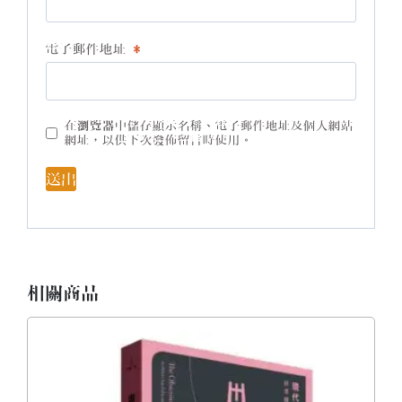
電子郵件地址
*
在
瀏覽器
中儲存顯示名稱、電子郵件地址及個人網站
網址，以供下次發佈留言時使用。
相關商品