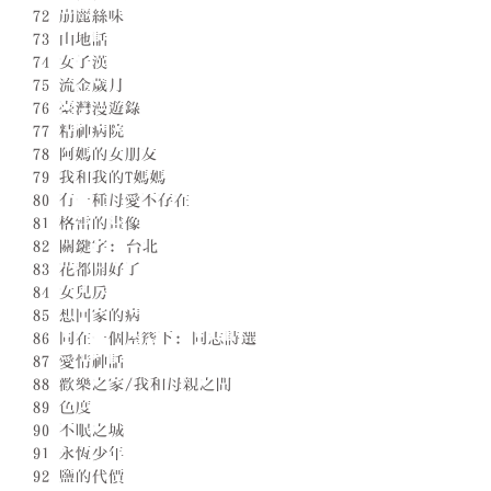
72 崩麗絲味
73 山地話
74 女子漢
75 流金歲月
76 臺灣漫遊錄
77 精神病院
78 阿媽的女朋友
79 我和我的T媽媽
80 有一種母愛不存在
81 格雷的畫像
82 關鍵字: 台北
83 花都開好了
84 女兒房
85 想回家的病
86 同在一個屋簷下: 同志詩選
87 愛情神話
88 歡樂之家/我和母親之間
89 色度
90 不眠之城
91 永恆少年
92 鹽的代價