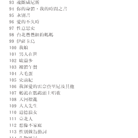
93 魂斷威尼斯
94 你的身體，我的時間之書
95 永別書
96 愛的不久時
97 性意思史
98 台北爸爸紐約媽媽
99 伊薩卡島
100 我娘
101 男人在世
102 歐蘭多
103 裸體午餐
104 大毛蛋
105 史前紀
106 我深愛的雷奈費里尼及其他
107 鵪鶉在鸚鵡頭上唱歌
108 天河撩亂
109 大人先生
110 道德浪女
111 臺北人
112 想像不家庭
113 性別做為動詞