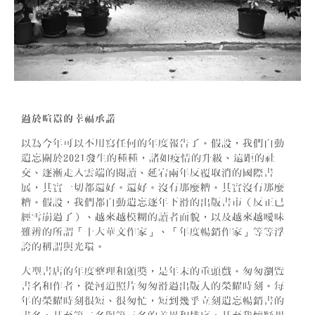
過於喧囂的幸福承諾
以為今年可以不用寫任何的年度報告了。假設，我們自動
遺忘關於2021發生的種種，諸如疫情的升級、遠距的社
交、逐漸走入雲端的閱讀、延宕兩年反覆取消的國際書
展，其實一切都還好。還好。沒有那麼糟。其實沒有那麼
糟。假設，我們都自動遺忘逐年下滑的出版書市（反正已
經雪崩過了）、越來越模糊的讀者面貌，以及越來越曖昧
難辨的所謂「十大華文作家」、「年度暢銷作家」等等浮
誇的稱謂與光環。
大型書店的年度整理和頒獎，是年末的重頭戲。匆匆瀏覽
書名和作者，從河道照片匆匆滑過出版人的榮耀時刻。每
年的榮耀時刻很短、很匆忙，短到幾乎立刻遺忘暢銷書的