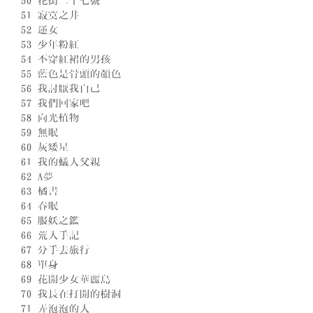
50 花街二十七號
51 寂寞之井
52 逆女
53 少年粉紅
54 不穿紅裙的男孩
55 藍色是骨頭的顏色
56 我討厭我自己
57 我們回家吧
58 向光植物
59 無眠
60 灰矮星
61 我的蟻人父親
62 A夢
63 橘書
64 春眠
65 服妖之鑑
66 荒人手記
67 分手去旅行
68 單身
69 花開少女華麗島
70 我長在打開的樹洞
71 弄泡泡的人