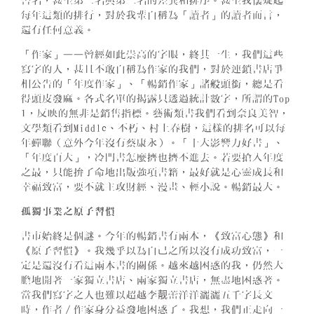
書名，甚至第二名與第三名的差異和排序。甚至我懷疑起
每年這類的排行，對於我輩自稱為「讀者」的讀者而言，
還有任何意義。
「作家」——曾經如此崇高的字眼，終其一生，我們這些
寫字的人，甚且不敢自稱為作家的我們，對於連鎖書店爭
相公告的「年度作家」、「暢銷作家」諸般頭銜，總是看
得頭皮發麻。各式名單的揭露只透過統計數字，所謂的Top
1，反映的無非是銷售指標。藝術類書我們看到奈良美智，
文學類看到Middle、不朽、村上春樹，這樣的排名可以每
年蟬聯（意外今年沒有蔡康永）。「十大影響力好書」、
「年度百大」，冷門書怎麼擠也擠不進去。若要搶入年度
之最，只能拚了命地出版強項書籍，最好就是心靈成長和
幸福致富，要不就主攻財經、漫畫、輕小說。暢銷最大。
孤獨事業之原子習慣
書市始終是個謎。今年的暢銷書有兩本，《致富心態》和
《原子習慣》。我幾乎以為自己之所以沒有成功致富，一
定是還沒有看這兩本書的關係。越來越困惑的我，仍然大
膽地開著一家獨立書店、兩家獨立書店，無盡地困惑著。
當我們寫字之人也難以超越李靓蕾洋洋灑灑五千字長文
時，作者∕作家身分益發地困惑了。我想，我們正走向一