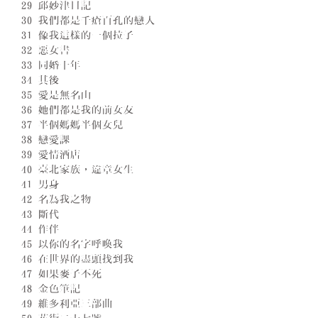
29 邱妙津日記
30 我們都是千瘡百孔的戀人
31 像我這樣的一個拉子
32 惡女書
33 同婚十年
34 其後
35 愛是無名山
36 她們都是我的前女友
37 半個媽媽半個女兒
38 戀愛課
39 愛情酒店
40 臺北家族，違章女生
41 男身
42 名為我之物
43 斷代
44 作伴
45 以你的名字呼喚我
46 在世界的盡頭找到我
47 如果麥子不死
48 金色筆記
49 維多利亞三部曲