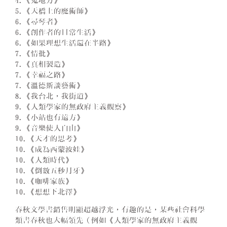
4.《鬼地方》
5.《天橋上的魔術師》
6.《尋琴者》
6.《創作者的日常生活》
6.《如果理想生活還在半路》
7.《情批》
7.《真相製造》
7.《幸福之路》
7.《溫德斯談藝術》
8.《我台北，我街道》
9.《人類學家的無政府主義觀察》
9.《小站也有遠方》
9.《音樂使人自由》
10.《天才的思考》
10.《成為西蒙波娃》
10.《人類時代》
10.《倒數五秒月牙》
10.《咖啡家族》
10.《想想下北澤》
春秋文學書銷售明顯超越浮光，有趣的是，某些社會科學
類書春秋也大幅領先（例如《人類學家的無政府主義觀