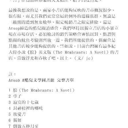
「書」作為品牌形象的人文挹注，給予高度肯定。
最後我想說的是，兩家小書店能夠反映的書市概況很少、
很有限，而尤其我們更常常屬於例外的邊緣族群。無論是
三級期間遭到無妄檢舉、限定暢銷書之限定排除，還是
Aesop締造的酷兒閱讀盛會，我們堅持以獨立書店的小眾立
場在市場存活。必須檢討的銷售策略會審慎以對，點讚與
點閱的魷魚考驗則暫放一邊。我們所能提供的，偶爾會是
其他書店較少能夠提供的，譬如說，目前台灣擁有最多紀
大偉小說《膜》英文版（The Membranes: A Novel）的書
店，當數浮光和春秋了吧。以上。（文/ jc）
註：
Aesop #酷兒文學圖書館 完整書單
1 膜（The Membranes: A Novel）
2 孽子
3 寂寞的十七歲
4 封神榜裡的哪吒
5 欲愛書
6 獨舞
7 倒數五秒月牙