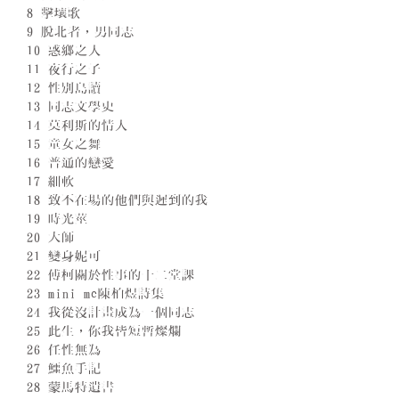
8 擊壤歌
9 脫北者，男同志
10 惑鄉之人
11 夜行之子
12 性別島讀
13 同志文學史
14 莫利斯的情人
15 童女之舞
16 普通的戀愛
17 細軟
18 致不在場的他們與遲到的我
19 時光莖
20 大師
21 變身妮可
22 傅柯關於性事的十二堂課
23 mini me陳柏煜詩集
24 我從沒計畫成為一個同志
25 此生，你我皆短暫燦爛
26 任性無為
27 鱷魚手記
28 蒙馬特遺書