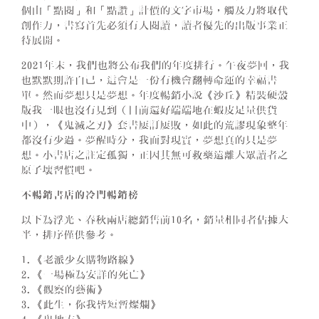
個由「點閱」和「點讚」計價的文字市場，觸及力將取代
創作力，書寫首先必須有人閱讀，讀者優先的出版事業正
待展開。
2021年末，我們也將公布我們的年度排行。午夜夢回，我
也默默期許自己，這會是一份有機會翻轉命運的幸福書
單。然而夢想只是夢想。年度暢銷小說《沙丘》精裝硬殼
版我一眼也沒有見到（目前還好端端地在蝦皮足量供貨
中），《鬼滅之刃》套書屢訂屢敗，如此的荒謬現象整年
都沒有少過。夢醒時分，我面對現實，夢想真的只是夢
想。小書店之註定孤獨，正因其無可救藥遠離大眾讀者之
原子壞習慣吧。
不暢銷書店的冷門暢銷榜
以下為浮光、春秋兩店總銷售前10名，銷量相同者佔據大
半，排序僅供參考。
1.《老派少女購物路線》
2.《一場極為安詳的死亡》
3.《觀察的藝術》
3.《此生，你我皆短暫燦爛》