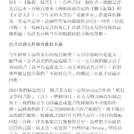
察》、《像我一樣黑》）。有些書同一個作者，卻總是浮
光賣這本，春秋賣那本（例如莎莉魯尼的《聊天紀錄》和
《正常人》）。今年文壇大黑馬「老派少女」洪愛珠佔據
第一名毫不意外，法國哲學家西蒙波娃分居2、10名，佔比
可觀。《一場極為安詳的死亡》冷靜書寫女兒與母親的最
後相處，為浮光春秋今年的暢銷榜給予極度榮耀。
賣書賣到天涯海角此情不渝
今年經歷了前所未有的現實衝擊。五月中開始台北進入三
級警戒，靠著讀者們的遠端購書，六、七月我們總計賣了
40萬的書（甚至有遠從北美、南美來的讀者訂單）。針對
那些總是挖苦我們「不好好賣書」的鄉民，在此予以嚴正
回應。
2021我們締造的另一個書業奇蹟，是與Aesop合作的「酷兒
文學圖書館」（註）。整個10月，在人力物力極度短缺震
盪下，我們傾盡全力圓滿達成選書與採購的不可能的任
務。最終我們經手了這筆20000本書的書籍銷售，創下數百
萬的銷售總額。根據統計2021年台灣書市11、12月的微幅
回穩，春秋、浮光紮紮實實地參與其中，為整體書市提供
實質的貢獻。而尤其，更要對「台灣伊索/Aesop」堅持以