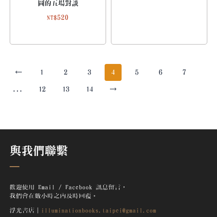
圖的五場對談
520
NT$
←
1
2
3
4
5
6
7
...
12
13
14
→
與我們聯繫
歡迎使用 Email / Facebook 訊息留言，
我們會在數小時之內及時回覆。
浮光書店｜
illuminationbooks.taipei@gmail.com