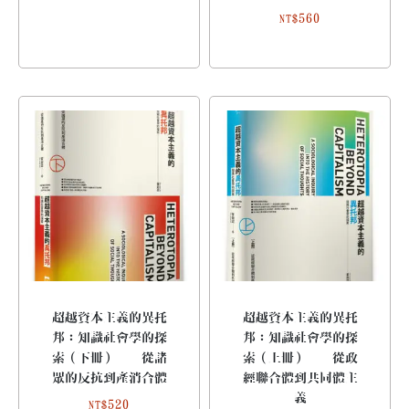
560
NT$
超越資本主義的異托
超越資本主義的異托
邦：知識社會學的探
邦：知識社會學的探
索（下冊）──從諸
索（上冊）──從政
眾的反抗到產消合體
經聯合體到共同體主
義
520
NT$