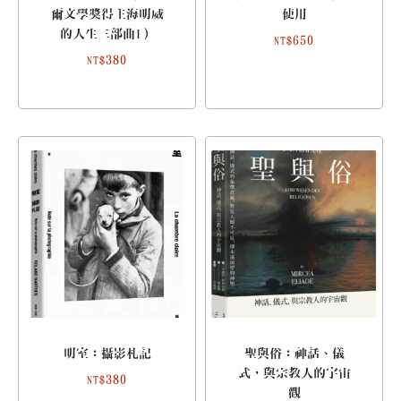
爾文學獎得主海明威
使用
的人生三部曲I）
650
NT$
380
NT$
明室：攝影札記
聖與俗：神話、儀
式，與宗教人的宇宙
380
NT$
觀