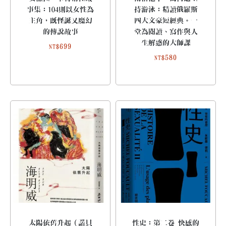
事集：104則以女性為
持游泳：精讀俄羅斯
主角，既怪誕又魔幻
四大文豪短經典。一
的傳說故事
堂為閱讀、寫作與人
生解惑的大師課
699
NT$
580
NT$
太陽依舊升起（諾貝
性史：第二卷 快感的