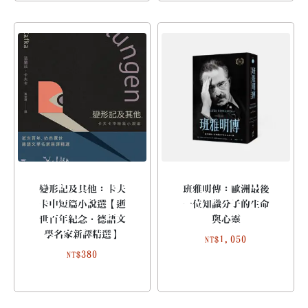
變形記及其他：卡夫
班雅明傳：歐洲最後
卡中短篇小說選【逝
一位知識分子的生命
世百年紀念．德語文
與心靈
學名家新譯精選】
1,050
NT$
380
NT$