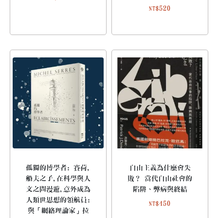
520
NT$
孤獨的博學者: 賽荷,
自由主義為什麼會失
船夫之子,在科學與人
敗？ 當代自由社會的
文之間漫遊,意外成為
陷阱、弊病與終結
人類世思想的領航員:
450
NT$
與「網絡理論家」拉