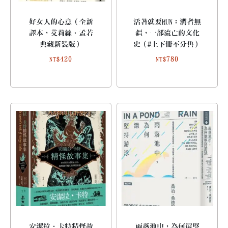
好女人的心意（全新
活著就要RUN：潤者無
譯本，艾莉絲．孟若
疆，一部流亡的文化
典藏新裝版）
史（#上下冊不分售）
420
780
NT$
NT$
安潔拉．卡特精怪故
雨落池中，為何還堅