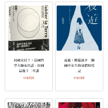
何處安居？：法國哲
夜遊：解嚴前夕一個
學大師布魯諾．拉圖
國中女生的身體時代
最後十二堂課
記
320
400
NT$
NT$