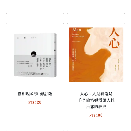
攝相現象學 修訂版
人心：人是狼還是
羊？佛洛姆辯證人性
420
NT$
善惡的經典
400
NT$